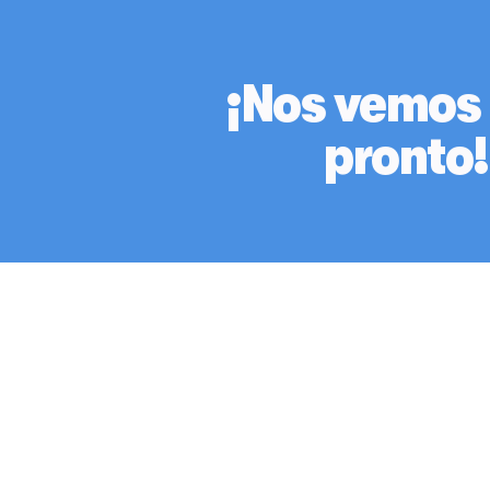
¡Nos vemos
pronto!